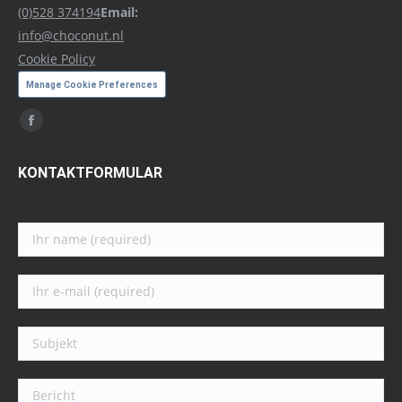
(0)528 374194
Email:
info@choconut.nl
Cookie Policy
Manage Cookie Preferences
Vind ons op:
Facebook
page
KONTAKTFORMULAR
opens
in
Gelieve dit veld leeg te laten.
new
window